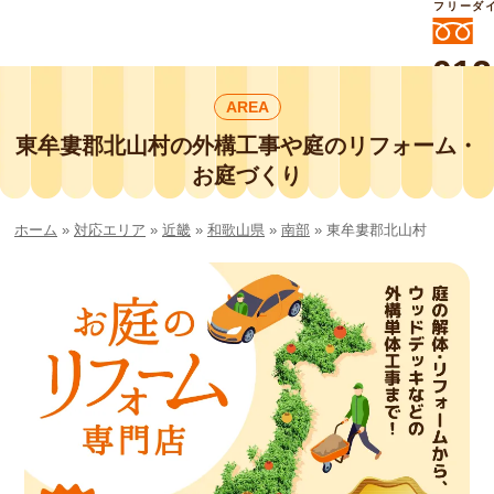
フリーダ
012
よいに
AREA
412
外構工事や庭リフォームは庭づくり業界
No.1チェーン店の
東牟婁郡北山村の外構工事や庭のリフォーム・
smileガーデンプチ庭づくり事業部にお
お庭づくり
任せください！
ホーム
»
対応エリア
»
近畿
»
和歌山県
»
南部
»
東牟婁郡北山村