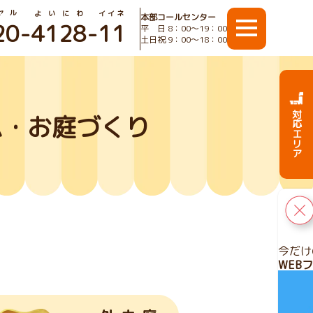
ヤル
よいにわ
イイネ
本部コールセンター
20
-
4128
-
11
平 日 8：00〜19：00
土日祝 9：00〜18：00
対応エリア
ム・お庭づくり
今だけ
WEB