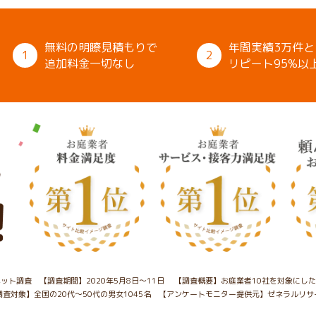
無料の明瞭見積もりで
年間実績3万件と
1
2
追加料金一切なし
リピート95%以
ット調査 【調査期間】2020年5月8日～11日
【調査概要】お庭業者10社を対象にし
調査対象】全国の20代～50代の男女1045名
【アンケートモニター提供元】ゼネラルリサ