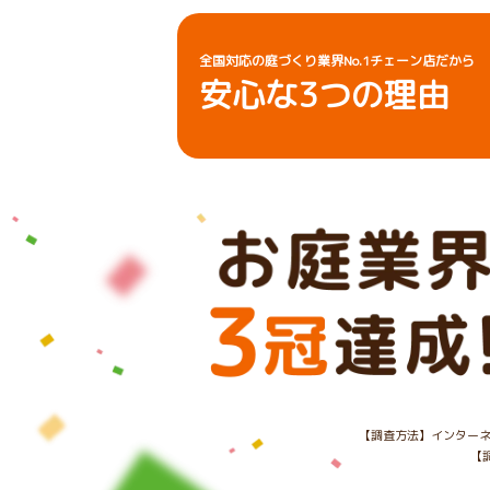
全国対応の庭づくり業界No.1チェーン店だから
安心な
3
つの理由
【調査方法】インターネ
【