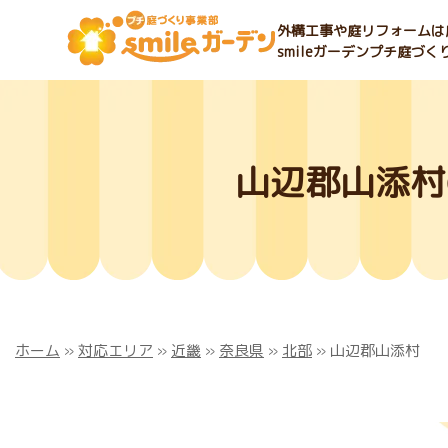
外構工事や庭リフォームは庭
smileガーデンプチ庭づ
山辺郡山添村
ホーム
»
対応エリア
»
近畿
»
奈良県
»
北部
»
山辺郡山添村