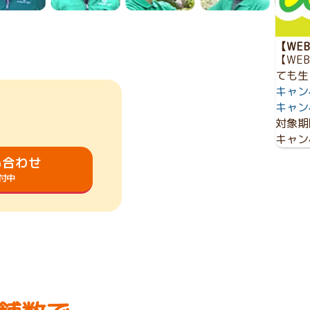
【WE
【WE
ても生
キャン
キャン
対象期
キャン
い合わせ
受付中