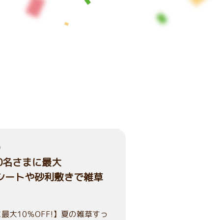
）
00名さまに最大
草シートや砂利敷きで雑草
最大10％OFF!】夏の雑草すっ