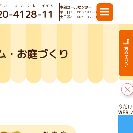
ヤル
よいにわ
イイネ
本部コールセンター
20
-
4128
-
11
平 日 8：00〜19：00
土日祝 9：00〜18：00
対応エリア
ム・お庭づくり
今だけ
WEB