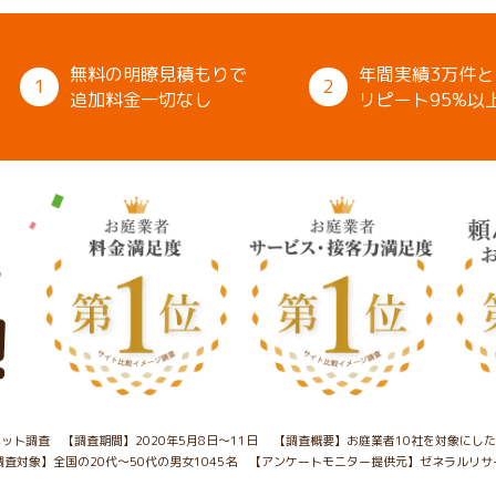
無料の明瞭見積もりで
年間実績3万件と
1
2
追加料金一切なし
リピート95%以
ット調査 【調査期間】2020年5月8日～11日
【調査概要】お庭業者10社を対象にし
調査対象】全国の20代～50代の男女1045名
【アンケートモニター提供元】ゼネラルリサ