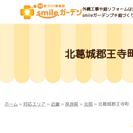
外構工事や庭リフォームは庭
smileガーデンプチ庭づ
北葛城郡王寺
ホーム
»
対応エリア
»
近畿
»
奈良県
»
北部
»
北葛城郡王寺町