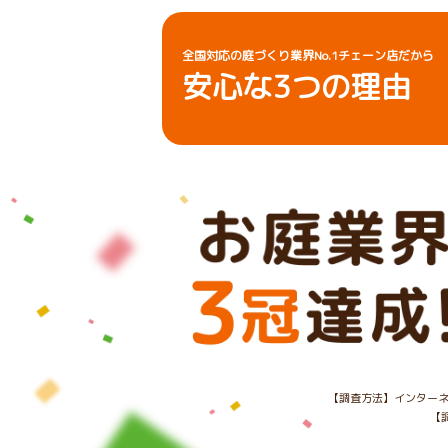
全国対応の庭づくり業界No.1チェーン店だから
安心な
3
つの理由
【調査方法】インターネ
【