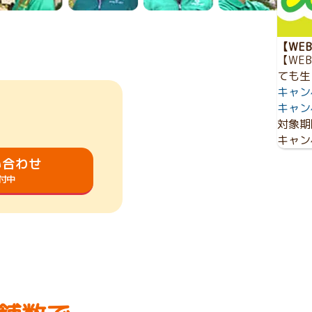
【WE
【WE
ても生
キャン
キャン
対象期
キャン
い合わせ
受付中