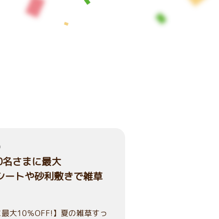
）
00名さまに最大
草シートや砂利敷きで雑草
最大10％OFF!】夏の雑草すっ