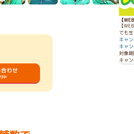
【WE
【WE
ても生
キャン
キャン
対象期
キャン
い合わせ
受付中