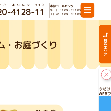
ヤル
よいにわ
イイネ
本部コールセンター
20
-
4128
-
11
平 日 8：00〜19：00
土日祝 9：00〜18：00
対応エリア
ム・お庭づくり
今だけ
WEB