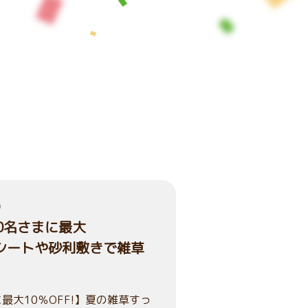
）
00名さまに最大
草シートや砂利敷きで雑草
最大10％OFF!】夏の雑草すっ