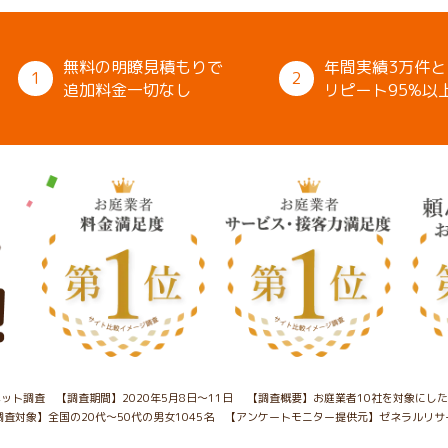
無料の明瞭見積もりで
年間実績3万件と
1
2
追加料金一切なし
リピート95%以
ット調査 【調査期間】2020年5月8日～11日
【調査概要】お庭業者10社を対象にし
調査対象】全国の20代～50代の男女1045名
【アンケートモニター提供元】ゼネラルリサ