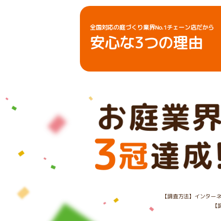
全国対応の庭づくり業界No.1チェーン店だから
安心な
3
つの理由
【調査方法】インターネ
【