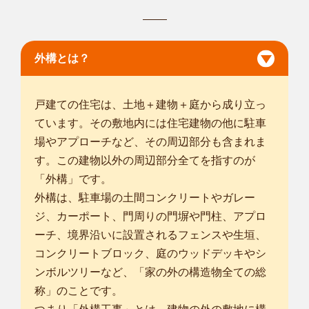
兵庫たつの店
外構とは？
いつもお世話になっております。smileガーデンの青木です。
お庭や自然...
対応エリア
戸建ての住宅は、土地＋建物＋庭から成り立っ
姫路市
/
相生市
/
加古川市
/
赤穂市
/
高砂市
/
加西市
/
宍粟市
/
たつの市
/
ています。その敷地内には住宅建物の他に駐車
加古郡播磨町
/
神崎郡福崎町
/
揖保郡太子町
/
赤穂郡上郡町
/
佐用郡
場やアプローチなど、その周辺部分も含まれま
佐用町
/
す。この建物以外の周辺部分全てを指すのが
「外構」です。
外構は、駐車場の土間コンクリートやガレー
ジ、カーポート、門周りの門塀や門柱、アプロ
ーチ、境界沿いに設置されるフェンスや生垣、
コンクリートブロック、庭のウッドデッキやシ
ンボルツリーなど、「家の外の構造物全ての総
称」のことです。