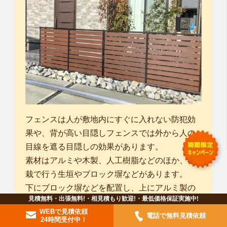
フェンスは人が敷地内にすぐに入れない防犯効
果や、背が高い目隠しフェンスでは外から人の
目線を遮る目隠しの効果があります。
素材はアルミや木製、人工樹脂などのほか、植
栽で行う生垣やブロック塀などがあります。
下にブロック塀などを配置し、上にアルミ製の
見積無料・出張無料!・相見積もり歓迎!・最低価格保証実施中!
柵などを組みあわせることも多いです。
WEBで見積依頼
ただし、目隠しフェンスの場合は、ブロック上
電話で無料見積依頼
24時間受付中！