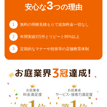
3
安心な
つの理由
1
無料の明瞭見積もりで
追加料金一切なし
2
年間実績3万件と
リピート95%以上
3
定期的なマナーや
技術等の店舗教育体制