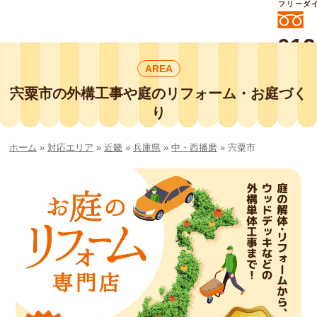
フリーダ
012
よいに
AREA
412
外構工事や庭リフォームは庭づくり業界
No.1チェーン店の
宍粟市の外構工事や庭のリフォーム・お庭づく
smileガーデンプチ庭づくり事業部にお
り
任せください！
ホーム
»
対応エリア
»
近畿
»
兵庫県
»
中・西播磨
»
宍粟市