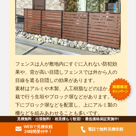
フェンスは人が敷地内にすぐに入れない防犯効
果や、背が高い目隠しフェンスでは外から人の
目線を遮る目隠しの効果があります。
素材はアルミや木製、人工樹脂などのほか、植
栽で行う生垣やブロック塀などがあります。
下にブロック塀などを配置し、上にアルミ製の
柵などを組みあわせることも多いです。
見積無料・出張無料!・相見積もり歓迎!・最低価格保証実施中!
ただし、目隠しフェンスの場合は、ブロック上
WEBで見積依頼
電話で無料見積依頼
に施工はできませんので、独立基礎ブロックを
24時間受付中！