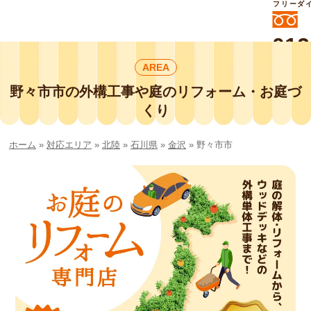
フリーダ
012
よいに
AREA
412
外構工事や庭リフォームは庭づくり業界
No.1チェーン店の
野々市市の外構工事や庭のリフォーム・お庭づ
smileガーデンプチ庭づくり事業部にお
くり
任せください！
ホーム
»
対応エリア
»
北陸
»
石川県
»
金沢
»
野々市市