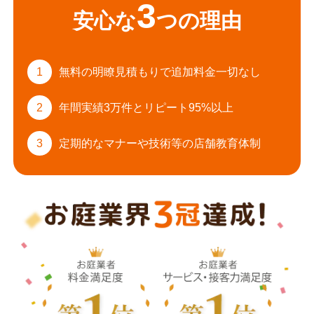
3
安心な
つの理由
1
無料の明瞭見積もりで
追加料金一切なし
2
年間実績3万件と
リピート95%以上
3
定期的なマナーや
技術等の店舗教育体制