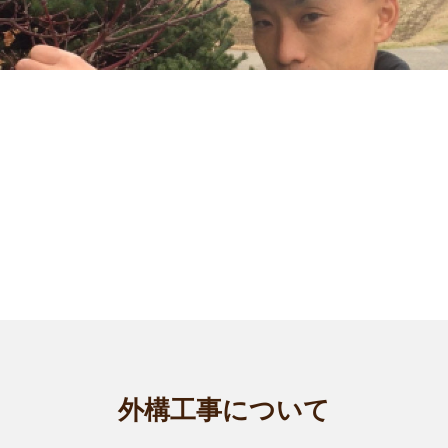
石川野々市店
smileガーデン、進地と申します。 今まで20年間近く、造園・
外構工事について
植木屋業に...
対応エリア