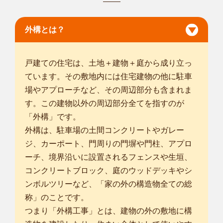
金沢市
/
小松市
/
白山市
/
能美市
/
野々市市
/
能美郡川北町
/
河北郡津
幡町
/
河北郡内灘町
/
かほく市
/
外構とは？
戸建ての住宅は、土地＋建物＋庭から成り立っ
ています。その敷地内には住宅建物の他に駐車
場やアプローチなど、その周辺部分も含まれま
す。この建物以外の周辺部分全てを指すのが
「外構」です。
外構は、駐車場の土間コンクリートやガレー
ジ、カーポート、門周りの門塀や門柱、アプロ
ーチ、境界沿いに設置されるフェンスや生垣、
コンクリートブロック、庭のウッドデッキやシ
ンボルツリーなど、「家の外の構造物全ての総
称」のことです。
つまり「外構工事」とは、建物の外の敷地に構