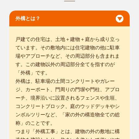
金沢市
/
小松市
/
白山市
/
能美市
/
野々市市
/
能美郡川北町
/
河北郡津
幡町
/
河北郡内灘町
/
かほく市
/
外構とは？
戸建ての住宅は、土地＋建物＋庭から成り立っ
ています。その敷地内には住宅建物の他に駐車
場やアプローチなど、その周辺部分も含まれま
す。この建物以外の周辺部分全てを指すのが
「外構」です。
外構は、駐車場の土間コンクリートやガレー
ジ、カーポート、門周りの門塀や門柱、アプロ
ーチ、境界沿いに設置されるフェンスや生垣、
コンクリートブロック、庭のウッドデッキやシ
ンボルツリーなど、「家の外の構造物全ての総
称」のことです。
つまり「外構工事」とは、建物の外の敷地に構