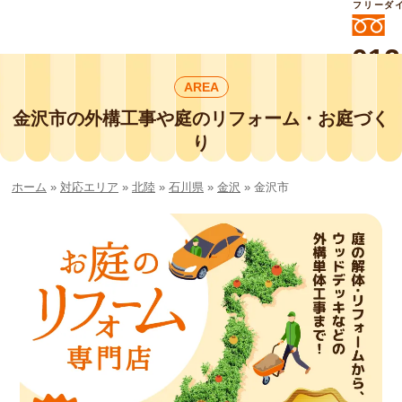
フリーダ
012
よいに
AREA
412
外構工事や庭リフォームは庭づくり業界
No.1チェーン店の
金沢市の外構工事や庭のリフォーム・お庭づく
smileガーデンプチ庭づくり事業部にお
り
任せください！
ホーム
»
対応エリア
»
北陸
»
石川県
»
金沢
»
金沢市