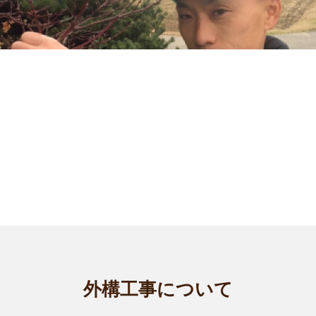
石川野々市店
smileガーデン、進地と申します。 今まで20年間近く、造園・
外構工事について
植木屋業に...
対応エリア