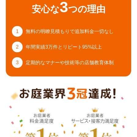
3
安心な
つの理由
1
無料の明瞭見積もりで
追加料金一切なし
2
年間実績3万件と
リピート95%以上
3
定期的なマナーや
技術等の店舗教育体制