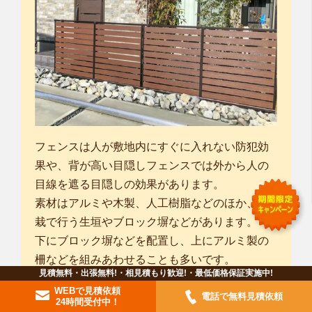
フェンスは人が敷地内にすぐに入れない防犯効
果や、背が高い目隠しフェンスでは外から人の
目線を遮る目隠しの効果があります。
素材はアルミや木製、人工樹脂などのほか、植
栽で行う生垣やブロック塀などがあります。
下にブロック塀などを配置し、上にアルミ製の
柵などを組みあわせることも多いです。
見積無料・出張無料!・相見積もり歓迎!・最低価格保証実施中!
ただし、目隠しフェンスの場合は、ブロック上
WEBで見積依頼
電話で無料見積依頼
に施工はできませんので、独立基礎ブロックを
24時間受付中！