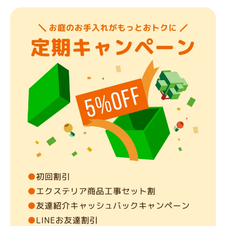
こんにちは！smileガーデンの吉岡と申します。 業界の慣習に
とらわれず...
対応エリア
多治見市
/
各務原市
/
可児市
/
加茂郡坂祝町
/
名古屋市千種区
/
名古
屋市東区
/
名古屋市北区
/
名古屋市西区
/
名古屋市中村区
/
名古屋市
中区
/
名古屋市昭和区
/
名古屋市瑞穂区
/
名古屋市熱田区
/
名古屋市
守山区
/
名古屋市名東区
/
名古屋市天白区
/
瀬戸市
/
春日井市
/
豊田
市
/
犬山市
/
江南市
/
小牧市
/
尾張旭市
/
岩倉市
/
日進市
/
... more
愛知名古屋緑店
緑や土と触れ合う仕事がしたくて、この世界に入ったsmileガ
ーデン名古屋...
対応エリア
名古屋市千種区
/
名古屋市東区
/
名古屋市北区
/
名古屋市西区
/
名古
屋市中村区
/
名古屋市中区
/
名古屋市昭和区
/
名古屋市瑞穂区
/
名古
屋市熱田区
/
名古屋市中川区
/
名古屋市港区
/
名古屋市南区
/
名古屋
市守山区
/
名古屋市緑区
/
名古屋市名東区
/
名古屋市天白区
/
津島
市
/
刈谷市
/
東海市
/
大府市
/
知多市
/
知立市
/
豊明市
/
清須市
/
北名古屋