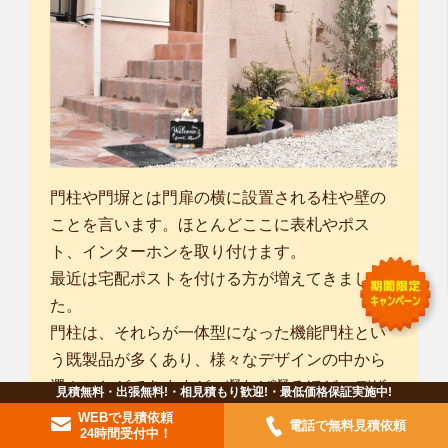
門柱や門塀とは門扉の横に設置される柱や壁の
ことを言います。ほとんどここに表札やポス
ト、インターホンを取り付けます。
最近は宅配ポストを付ける方が増えてきまし
た。
門柱は、それらが一体型になった機能門柱とい
う既製品が多くあり、様々なデザインの中から
選ぶことができますが、凝れば凝るほど、デザ
見積無料・出張無料!・相見積もり歓迎!・最低価格保証実施中!
イン性が良くなればなるほど値段は高くなりま
WEBで見積依頼
電話で無料見積依頼
24時間受付中！
す。