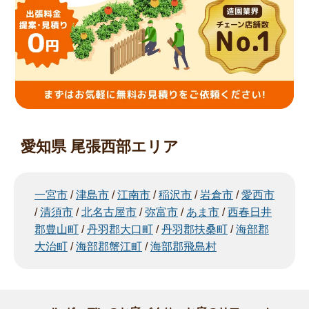
愛知県 尾張西部エリア
一宮市
/
津島市
/
江南市
/
稲沢市
/
岩倉市
/
愛西市
/
清須市
/
北名古屋市
/
弥富市
/
あま市
/
西春日井
郡豊山町
/
丹羽郡大口町
/
丹羽郡扶桑町
/
海部郡
大治町
/
海部郡蟹江町
/
海部郡飛島村