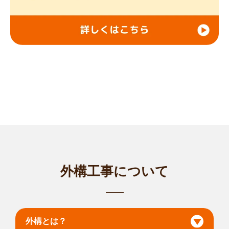
市
/
... more
愛知名古屋緑鳴子店
はじめまして。smileガーデン名古屋緑鳴子店の土淵と申しま
す。 お客様...
対応エリア
名古屋市千種区
/
名古屋市東区
/
名古屋市北区
/
名古屋市西区
/
名古
屋市中村区
/
名古屋市中区
/
名古屋市昭和区
/
名古屋市瑞穂区
/
名古
屋市熱田区
/
名古屋市中川区
/
名古屋市港区
/
名古屋市南区
/
名古屋
市守山区
/
名古屋市緑区
/
名古屋市名東区
/
名古屋市天白区
/
岡崎
市
/
一宮市
/
瀬戸市
/
半田市
/
春日井市
/
津島市
/
碧南市
/
刈谷市
/
豊田
市
/
... more
外構工事について
岐阜可児土田GM店
はじめまして。smileガーデン岐阜可児土田GM店の鈴木 章司
と申します。...
対応エリア
外構とは？
岐阜市
/
多治見市
/
関市
/
美濃市
/
美濃加茂市
/
土岐市
/
各務原市
/
可児