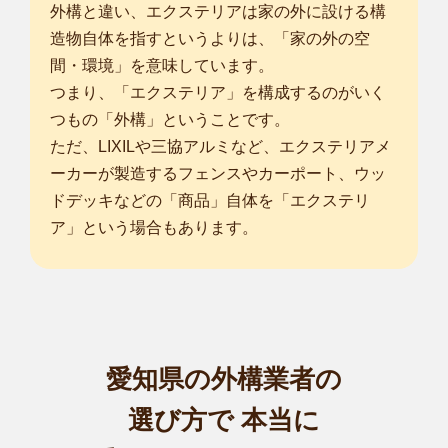
はじめまして！Smileガーデン愛知稲沢国府宮店の橋本慎吾と
外構と違い、エクステリアは家の外に設ける構
申します。 ...
造物自体を指すというよりは、「家の外の空
対応エリア
間・環境」を意味しています。
岐阜市
/
大垣市
/
羽島市
/
山県市
/
瑞穂市
/
本巣市
/
海津市
/
羽島郡岐南
つまり、「エクステリア」を構成するのがいく
町
/
羽島郡笠松町
/
養老郡養老町
/
不破郡垂井町
/
安八郡神戸町
/
安
つもの「外構」ということです。
八郡輪之内町
/
安八郡安八町
/
揖斐郡大野町
/
揖斐郡池田町
/
本巣郡
ただ、LIXILや三協アルミなど、エクステリアメ
北方町
/
加茂郡坂祝町
/
名古屋市千種区
/
名古屋市東区
/
名古屋市北
区
/
名古屋市西区
/
名古屋市中村区
/
名古屋市中区
/
名古屋市昭和
ーカーが製造するフェンスやカーポート、ウッ
区
/
ドデッキなどの「商品」自体を「エクステリ
... more
ア」という場合もあります。
愛知名古屋緑池上台店
植木屋smileガーデン愛知名古屋緑池上台店の阪野と申しま
す。 造園業界...
対応エリア
名古屋市千種区
/
名古屋市東区
/
名古屋市北区
/
名古屋市西区
/
名古
愛知県の外構業者の
屋市中村区
/
名古屋市中区
/
名古屋市昭和区
/
名古屋市瑞穂区
/
名古
屋市熱田区
/
名古屋市中川区
/
名古屋市港区
/
名古屋市南区
/
名古屋
選び方で
本当に
市守山区
/
名古屋市緑区
/
名古屋市名東区
/
名古屋市天白区
/
春日井