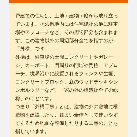
市
/
山県市
/
瑞穂市
/
羽島郡岐南町
/
羽島郡笠松町
/
加茂郡坂祝町
/
加
茂郡富加町
/
加茂郡川辺町
/
加茂郡七宗町
/
加茂郡八百津町
/
加茂郡
戸建ての住宅は、土地＋建物＋庭から成り立っ
東白川村
/
可児郡御嵩町
/
名古屋市千種区
/
名古屋市東区
/
名古屋市
ています。その敷地内には住宅建物の他に駐車
北区
/
名古屋市西区
/
名古屋市守山区
/
名古屋市名東区
/
場やアプローチなど、その周辺部分も含まれま
... more
す。この建物以外の周辺部分全てを指すのが
「外構」です。
愛知犬山店
はじめまして。smileガーデン愛知犬山店の武内 陽一郎と申し
外構は、駐車場の土間コンクリートやガレー
ます。 お客...
ジ、カーポート、門周りの門塀や門柱、アプロ
対応エリア
ーチ、境界沿いに設置されるフェンスや生垣、
岐阜市
/
大垣市
/
多治見市
/
関市
/
美濃市
/
瑞浪市
/
羽島市
/
美濃加茂市
/
コンクリートブロック、庭のウッドデッキやシ
土岐市
/
各務原市
/
可児市
/
山県市
/
瑞穂市
/
本巣市
/
羽島郡岐南町
/
羽
ンボルツリーなど、「家の外の構造物全ての総
島郡笠松町
/
安八郡神戸町
/
安八郡輪之内町
/
安八郡安八町
/
揖斐郡
称」のことです。
揖斐川町
/
揖斐郡大野町
/
本巣郡北方町
/
加茂郡坂祝町
/
加茂郡富加
町
/
加茂郡川辺町
/
つまり「外構工事」とは、建物の外の敷地に構
... more
造物を建設したり、住まい全体として使いやす
くするため地面を整備したりする工事のことを
愛知小牧SA店
指しています。
smilガーデン愛知小牧SA店の織田です。 お客様のニーズやラ