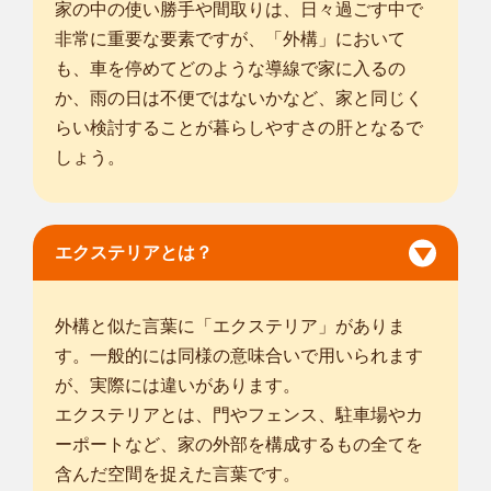
家の中の使い勝手や間取りは、日々過ごす中で
イフスタイル...
非常に重要な要素ですが、「外構」において
対応エリア
多治見市
/
美濃加茂市
/
土岐市
/
各務原市
/
可児市
/
加茂郡坂祝町
/
可
も、車を停めてどのような導線で家に入るの
児郡御嵩町
/
名古屋市千種区
/
名古屋市東区
/
名古屋市北区
/
名古屋
か、雨の日は不便ではないかなど、家と同じく
市西区
/
名古屋市中村区
/
名古屋市中区
/
名古屋市昭和区
/
名古屋市
らい検討することが暮らしやすさの肝となるで
瑞穂区
/
名古屋市守山区
/
名古屋市名東区
/
一宮市
/
瀬戸市
/
春日井
しょう。
市
/
犬山市
/
江南市
/
小牧市
/
稲沢市
/
尾張旭市
/
... more
三重四日市店
エクステリアとは？
5年の経験を持つ植木屋として、剪定や伐採から除草対策ま
で、庭のお手入...
対応エリア
外構と似た言葉に「エクステリア」がありま
海津市
/
津島市
/
常滑市
/
弥富市
/
海部郡蟹江町
/
海部郡飛島村
/
津市
/
す。一般的には同様の意味合いで用いられます
四日市市
/
松阪市
/
桑名市
/
鈴鹿市
/
亀山市
/
いなべ市
/
桑名郡木曽岬
が、実際には違いがあります。
町
/
員弁郡東員町
/
三重郡菰野町
/
三重郡朝日町
/
三重郡川越町
/
蒲
エクステリアとは、門やフェンス、駐車場やカ
生郡日野町
/
ーポートなど、家の外部を構成するもの全てを
含んだ空間を捉えた言葉です。
愛知稲沢国府宮店