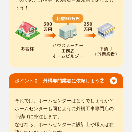
対応エリア
名古屋市千種区
/
名古屋市中村区
/
名古屋市中区
/
名古屋市昭和区
/
ょう！
名古屋市瑞穂区
/
名古屋市熱田区
/
名古屋市中川区
/
名古屋市港区
/
名古屋市南区
/
名古屋市緑区
/
名古屋市天白区
/
半田市
/
碧南市
/
刈
谷市
/
安城市
/
西尾市
/
常滑市
/
東海市
/
大府市
/
知多市
/
知立市
/
高浜
市
/
豊明市
/
日進市
/
愛西市
/
... more
愛知小牧北外山店
スマイルガーデン愛知小牧北外山店の安東と申します。 お庭
のお困り事...
対応エリア
ポイント２ 外構専門業者に依頼しよう②
岐阜市
/
大垣市
/
多治見市
/
関市
/
羽島市
/
美濃加茂市
/
土岐市
/
各務原
市
/
可児市
/
瑞穂市
/
海津市
/
羽島郡岐南町
/
羽島郡笠松町
/
安八郡安
八町
/
加茂郡坂祝町
/
加茂郡富加町
/
加茂郡川辺町
/
加茂郡八百津
それでは、ホームセンターはどうでしょうか？
町
/
可児郡御嵩町
/
名古屋市千種区
/
名古屋市東区
/
名古屋市北区
/
ホームセンターも同じように外構工事専門店の
名古屋市西区
/
名古屋市中村区
/
名古屋市昭和区
/
下請けに外注します。
... more
なぜなら、ホームセンターに設計士や職人は在