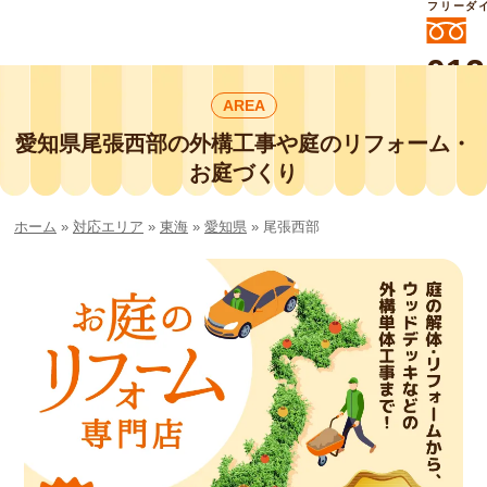
フリーダ
012
よいに
AREA
412
外構工事や庭リフォームは庭づくり業界
No.1チェーン店の
愛知県尾張西部の外構工事や庭のリフォーム・
smileガーデンプチ庭づくり事業部にお
お庭づくり
任せください！
ホーム
»
対応エリア
»
東海
»
愛知県
»
尾張西部