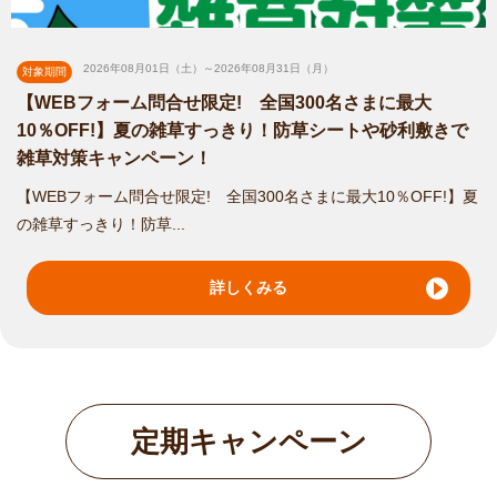
対応エリア
多治見市
/
瑞浪市
/
美濃加茂市
/
土岐市
/
可児市
/
加茂郡坂祝町
/
加茂
郡川辺町
/
可児郡御嵩町
/
名古屋市千種区
/
名古屋市東区
/
名古屋市
2026年08月01日（土）～2026年08月31日（月）
対象期間
北区
/
名古屋市西区
/
名古屋市中村区
/
名古屋市中区
/
名古屋市昭和
【WEBフォーム問合せ限定! 全国300名さまに最大
区
/
名古屋市瑞穂区
/
名古屋市熱田区
/
名古屋市守山区
/
名古屋市名
10％OFF!】夏の雑草すっきり！防草シートや砂利敷きで
東区
/
名古屋市天白区
/
瀬戸市
/
春日井市
/
豊田市
/
犬山市
/
小牧市
/
雑草対策キャンペーン！
... more
【WEBフォーム問合せ限定! 全国300名さまに最大10％OFF!】夏
愛知稲沢GM店
の雑草すっきり！防草...
こんにちは！愛知稲沢GM店と申します。 造園業界では、技術
だけでなく...
詳しくみる
対応エリア
羽島市
/
海津市
/
安八郡輪之内町
/
名古屋市千種区
/
名古屋市東区
/
名古屋市北区
/
名古屋市西区
/
名古屋市中村区
/
名古屋市中区
/
名古
屋市昭和区
/
名古屋市瑞穂区
/
名古屋市中川区
/
名古屋市港区
/
名古
屋市守山区
/
一宮市
/
津島市
/
江南市
/
... more
定期キャンペーン
愛知名古屋守山店