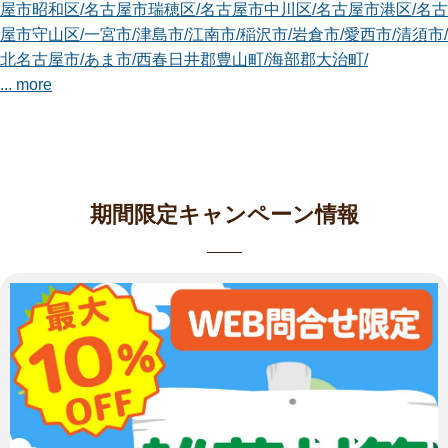
屋市昭和区
/
名古屋市瑞穂区
/
名古屋市中川区
/
名古屋市港区
/
名古
屋市守山区
/
一宮市
/
津島市
/
江南市
/
稲沢市
/
岩倉市
/
愛西市
/
清須市
/
北名古屋市
/
あま市
/
西春日井郡豊山町
/
海部郡大治町
/
... more
愛知東海店
愛知東海店の中津野と申します。 造園業を始めて10年です。
必要なこと...
対応エリア
期間限定キャンペーン情報
名古屋市千種区
/
名古屋市東区
/
名古屋市中区
/
名古屋市昭和区
/
名
古屋市瑞穂区
/
名古屋市熱田区
/
名古屋市中川区
/
名古屋市港区
/
名
古屋市南区
/
名古屋市守山区
/
名古屋市緑区
/
名古屋市名東区
/
名古
屋市天白区
/
半田市
/
碧南市
/
刈谷市
/
安城市
/
西尾市
/
常滑市
/
東海市
/
大府市
/
知多市
/
知立市
/
高浜市
/
豊明市
/
... more
愛知春日井店
smileガーデンの大原と申します。 今まで植木屋業の技術を磨
き、職人に...