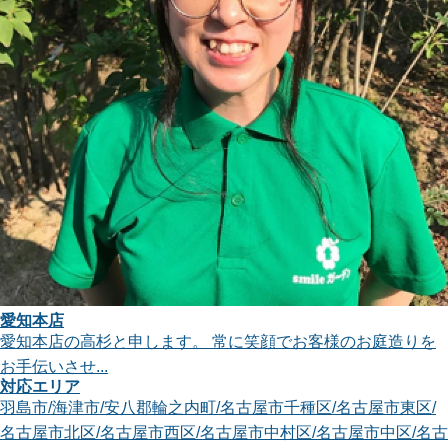
愛知本店
愛知本店の高杉と申します。 常に笑顔でお客様のお庭造りを
お手伝いさせ...
対応エリア
羽島市
/
海津市
/
安八郡輪之内町
/
名古屋市千種区
/
名古屋市東区
/
名古屋市北区
/
名古屋市西区
/
名古屋市中村区
/
名古屋市中区
/
名古