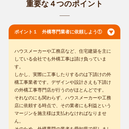
重要な４つのポイント
市
/
津島市
/
稲沢市
/
東海市
/
大府市
/
知立市
/
尾張旭市
/
豊明市
/
日進
市
/
... more
愛知名古屋天白店
ポイント１ 外構専門業者に依頼しよう①
初めまして、植木屋smileガーデン愛知名古屋天白店の大谷と
申します。 ...
対応エリア
ハウスメーカーや工務店など、住宅建築を主に
名古屋市千種区
/
名古屋市東区
/
名古屋市北区
/
名古屋市西区
/
名古
している会社でも外構工事は請け負っていま
屋市中村区
/
名古屋市中区
/
名古屋市昭和区
/
名古屋市瑞穂区
/
名古
す。
屋市熱田区
/
名古屋市中川区
/
名古屋市港区
/
名古屋市南区
/
名古屋
しかし、実際に工事したりするのは下請けの外
市守山区
/
名古屋市緑区
/
名古屋市名東区
/
名古屋市天白区
/
瀬戸
構工事業者です。デザインや設計さえも下請け
市
/
半田市
/
春日井市
/
津島市
/
刈谷市
/
豊田市
/
安城市
/
小牧市
/
稲沢
の外構工事専門店が行うのがほとんどです。
市
/
... more
それなのにも関わらず、ハウスメーカーや工務
店に依頼する時点で、その業者にも利益という
愛知常滑金山店
マージンを施主様は支払わなければなりませ
smileガーデン常滑金山店の中野美子と申します。お客様のご
ん。
要望に寄り添...
そのため、外構専門の業者を愛知県で探しまし