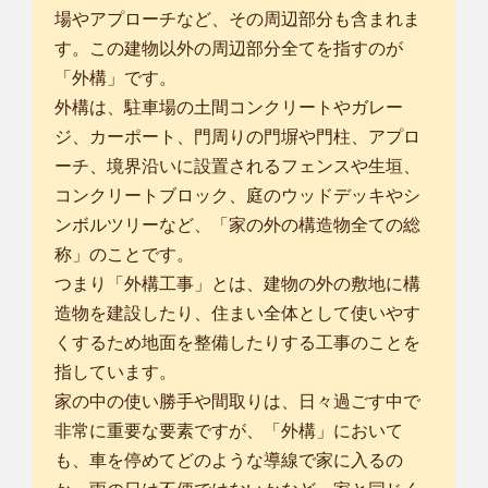
します。 造...
場やアプローチなど、その周辺部分も含まれま
対応エリア
さいたま市西区
/
さいたま市北区
/
さいたま市大宮区
/
さいたま市
す。この建物以外の周辺部分全てを指すのが
見沼区
/
さいたま市中央区
/
さいたま市桜区
/
さいたま市浦和区
/
さ
「外構」です。
いたま市南区
/
さいたま市緑区
/
さいたま市岩槻区
/
川越市
/
川口
外構は、駐車場の土間コンクリートやガレー
市
/
所沢市
/
飯能市
/
東松山市
/
狭山市
/
鴻巣市
/
上尾市
/
蕨市
/
戸田市
/
ジ、カーポート、門周りの門塀や門柱、アプロ
入間市
/
朝霞市
/
志木市
/
和光市
/
新座市
/
ーチ、境界沿いに設置されるフェンスや生垣、
... more
コンクリートブロック、庭のウッドデッキやシ
ンボルツリーなど、「家の外の構造物全ての総
千葉柏店
はじめまして。smileガーデン千葉柏店の⽵内 維浩と申しま
称」のことです。
す。 私はこだ...
つまり「外構工事」とは、建物の外の敷地に構
対応エリア
造物を建設したり、住まい全体として使いやす
龍ケ崎市
/
常総市
/
取手市
/
牛久市
/
つくば市
/
守谷市
/
坂東市
/
つくば
くするため地面を整備したりする工事のことを
みらい市
/
稲敷郡阿見町
/
稲敷郡河内町
/
北相馬郡利根町
/
さいたま
指しています。
市見沼区
/
さいたま市中央区
/
さいたま市浦和区
/
さいたま市南区
/
家の中の使い勝手や間取りは、日々過ごす中で
さいたま市緑区
/
さいたま市岩槻区
/
川口市
/
春日部市
/
草加市
/
越
非常に重要な要素ですが、「外構」において
谷市
/
蕨市
/
戸田市
/
八潮市
/
三郷市
/
も、車を停めてどのような導線で家に入るの
... more