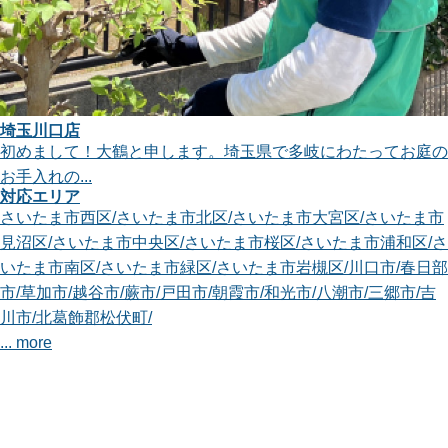
埼玉川口店
初めまして！大鶴と申します。埼玉県で多岐にわたってお庭の
お手入れの...
対応エリア
さいたま市西区
/
さいたま市北区
/
さいたま市大宮区
/
さいたま市
見沼区
/
さいたま市中央区
/
さいたま市桜区
/
さいたま市浦和区
/
さ
いたま市南区
/
さいたま市緑区
/
さいたま市岩槻区
/
川口市
/
春日部
市
/
草加市
/
越谷市
/
蕨市
/
戸田市
/
朝霞市
/
和光市
/
八潮市
/
三郷市
/
吉
川市
/
北葛飾郡松伏町
/
... more
千葉野田店
smileガーデンの三澤と申します。 日々、皆様にお役に立てる
植木屋さん...