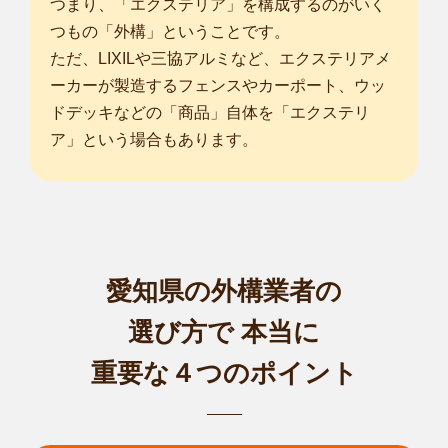
つまり、「エクステリア」を構成するのがいく
市
/
所沢市
/
春日部市
/
狭山市
/
上尾市
/
草加市
/
越谷市
/
蕨市
/
戸田市
/
つもの「外構」ということです。
入間市
/
朝霞市
/
志木市
/
和光市
/
新座市
/
ただ、LIXILや三協アルミなど、エクステリアメ
... more
ーカーが製造するフェンスやカーポート、ウッ
埼玉西店
ドデッキなどの「商品」自体を「エクステリ
初めまして、植木屋smileガーデン埼玉西店の黒田と申しま
ア」という場合もあります。
す。 造園業界1...
対応エリア
さいたま市西区
/
さいたま市北区
/
さいたま市大宮区
/
さいたま市
見沼区
/
さいたま市中央区
/
さいたま市桜区
/
さいたま市浦和区
/
さ
いたま市南区
/
さいたま市緑区
/
さいたま市岩槻区
/
川越市
/
川口
市
/
所沢市
/
春日部市
/
狭山市
/
鴻巣市
/
上尾市
/
蕨市
/
戸田市
/
入間市
/
愛知県の外構業者の
朝霞市
/
志木市
/
和光市
/
新座市
/
桶川市
/
... more
選び方で
本当に
重要な４つのポイント
埼玉川口辻SA店
初めまして、smileガーデン埼玉川口辻SA店の竹内と申しま
す。 「安心・...
対応エリア