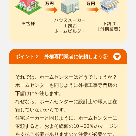
す。 造園経験...
対応エリア
さいたま市西区
/
さいたま市北区
/
さいたま市大宮区
/
さいたま市
見沼区
/
さいたま市中央区
/
さいたま市桜区
/
さいたま市浦和区
/
さ
いたま市南区
/
さいたま市緑区
/
さいたま市岩槻区
/
川越市
/
所沢
市
/
飯能市
/
東松山市
/
狭山市
/
上尾市
/
草加市
/
越谷市
/
蕨市
/
戸田市
/
入間市
/
朝霞市
/
志木市
/
和光市
/
新座市
/
... more
ポイント２ 外構専門業者に依頼しよう②
千葉野田柳沢店
はじめまして！！smileガーデン千葉野田柳沢店の倉持と申し
それでは、ホームセンターはどうでしょうか？
ます。お庭の...
ホームセンターも同じように外構工事専門店の
対応エリア
古河市
/
龍ケ崎市
/
下妻市
/
常総市
/
取手市
/
牛久市
/
つくば市
/
守谷市
/
下請けに外注します。
坂東市
/
つくばみらい市
/
結城郡八千代町
/
猿島郡五霞町
/
猿島郡境
なぜなら、ホームセンターに設計士や職人は在
町
/
さいたま市西区
/
さいたま市北区
/
さいたま市大宮区
/
さいたま
籍していないからです。
市見沼区
/
さいたま市中央区
/
さいたま市桜区
/
さいたま市浦和区
/
住宅メーカーと同じように、ホームセンターに
さいたま市南区
/
さいたま市緑区
/
さいたま市岩槻区
/
川口市
/
春日
依頼すると、およそ総額の10～20％のマージン
部市
/
を支払う必要がありますので注意が必要です。