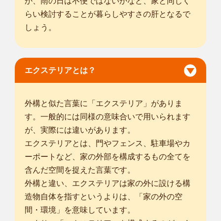
か、雨の日は不便ではないかなど、家と同じく
埼玉杉戸店
らい検討することが暮らしやすさの肝となるで
はじめまして。smileガーデン埼玉杉戸店の木村 彰宏と申し
しょう。
ます。 15年...
対応エリア
古河市
/
常総市
/
守谷市
/
坂東市
/
結城郡八千代町
/
猿島郡五霞町
/
下
都賀郡野木町
/
邑楽郡板倉町
/
さいたま市西区
/
さいたま市北区
/
さ
エクステリアとは？
いたま市大宮区
/
さいたま市見沼区
/
さいたま市中央区
/
さいたま
市桜区
/
さいたま市浦和区
/
さいたま市南区
/
さいたま市緑区
/
さい
たま市岩槻区
/
熊谷市
/
川口市
/
加須市
/
春日部市
/
羽生市
/
鴻巣市
/
上
外構と似た言葉に「エクステリア」がありま
尾市
/
す。一般的には同様の意味合いで用いられます
... more
が、実際には違いがあります。
エクステリアとは、門やフェンス、駐車場やカ
埼玉戸田店
ーポートなど、家の外部を構成するもの全てを
はじめまして。smileガーデン埼玉戸田店の佐々⽊ ⼤亮と申し
含んだ空間を捉えた言葉です。
ます。 お客...
対応エリア
外構と違い、エクステリアは家の外に設ける構
さいたま市西区
/
さいたま市北区
/
さいたま市大宮区
/
さいたま市
造物自体を指すというよりは、「家の外の空
見沼区
/
さいたま市中央区
/
さいたま市桜区
/
さいたま市浦和区
/
さ
間・環境」を意味しています。
いたま市南区
/
さいたま市緑区
/
さいたま市岩槻区
/
川越市
/
川口