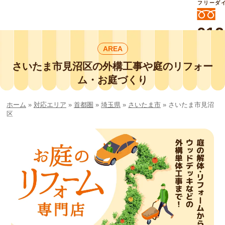
フリーダ
012
よいに
AREA
412
外構工事や庭リフォームは庭づくり業界
No.1チェーン店の
さいたま市見沼区の外構工事や庭のリフォー
smileガーデンプチ庭づくり事業部にお
ム・お庭づくり
任せください！
ホーム
»
対応エリア
»
首都圏
»
埼玉県
»
さいたま市
»
さいたま市見沼
区