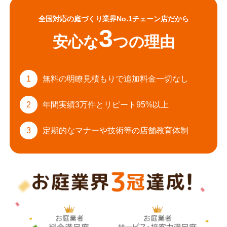
全国対応の庭づくり業界No.1チェーン店だから
3
安心な
つの理由
1
無料の明瞭見積もりで
追加料金一切なし
2
年間実績3万件と
リピート95%以上
3
定期的なマナーや
技術等の店舗教育体制