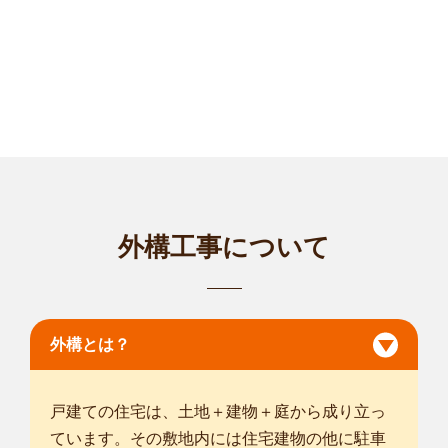
対応エリア
常総市
/
取手市
/
守谷市
/
坂東市
/
つくばみらい市
/
猿島郡境町
/
川口
市
/
春日部市
/
草加市
/
越谷市
/
八潮市
/
三郷市
/
吉川市
/
北葛飾郡松伏
町
/
松戸市
/
野田市
/
柏市
/
流山市
/
我孫子市
/
龍ケ崎市
/
つくば市
/
... more
埼玉緑GM店
いつも植木屋smileガーデンをお引き立ていただき誠にありが
とうございま...
対応エリア
さいたま市西区
/
さいたま市北区
/
さいたま市大宮区
/
さいたま市
外構工事について
見沼区
/
さいたま市中央区
/
さいたま市桜区
/
さいたま市浦和区
/
さ
いたま市南区
/
さいたま市緑区
/
川口市
/
春日部市
/
上尾市
/
草加市
/
越谷市
/
蕨市
/
戸田市
/
朝霞市
/
志木市
/
和光市
/
八潮市
/
富士見市
/
三郷
市
/
吉川市
/
ふじみ野市
/
北足立郡伊奈町
/
外構とは？
... more
埼玉ふじみ野店
戸建ての住宅は、土地＋建物＋庭から成り立っ
はじめまして。smileガーデン埼玉ふじみ野店の佐久間 塁と申
ています。その敷地内には住宅建物の他に駐車