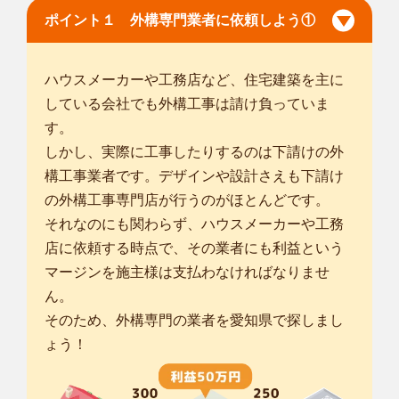
さいたま市西区
/
さいたま市北区
/
さいたま市大宮区
/
さいたま市
ポイント１ 外構専門業者に依頼しよう①
見沼区
/
さいたま市中央区
/
さいたま市桜区
/
さいたま市浦和区
/
さ
いたま市南区
/
さいたま市緑区
/
さいたま市岩槻区
/
川口市
/
春日部
市
/
草加市
/
越谷市
/
蕨市
/
戸田市
/
朝霞市
/
志木市
/
和光市
/
八潮市
/
富
ハウスメーカーや工務店など、住宅建築を主に
士見市
/
三郷市
/
吉川市
/
北区
/
荒川区
/
している会社でも外構工事は請け負っていま
... more
す。
しかし、実際に工事したりするのは下請けの外
埼玉越谷店
構工事業者です。デザインや設計さえも下請け
初めまして。植木屋smileガーデン越谷店の大鶴と申します。
埼玉県で多岐...
の外構工事専門店が行うのがほとんどです。
対応エリア
それなのにも関わらず、ハウスメーカーや工務
さいたま市大宮区
/
さいたま市見沼区
/
さいたま市中央区
/
さいた
店に依頼する時点で、その業者にも利益という
ま市桜区
/
さいたま市浦和区
/
さいたま市南区
/
さいたま市緑区
/
さ
マージンを施主様は支払わなければなりませ
いたま市岩槻区
/
川口市
/
春日部市
/
草加市
/
越谷市
/
蕨市
/
戸田市
/
八
ん。
潮市
/
三郷市
/
蓮田市
/
吉川市
/
北足立郡伊奈町
/
南埼玉郡宮代町
/
北
そのため、外構専門の業者を愛知県で探しまし
葛飾郡杉戸町
/
北葛飾郡松伏町
/
足立区
/
ょう！
埼玉志木上宗岡店
はじめまして！！ smileガーデン埼玉志木上宗岡店の高橋で