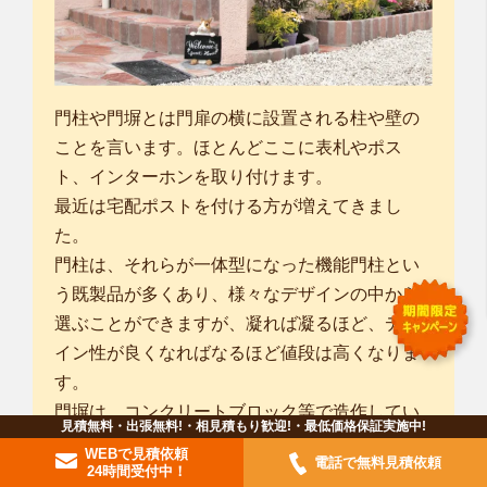
門柱や門塀とは門扉の横に設置される柱や壁の
ことを言います。ほとんどここに表札やポス
ト、インターホンを取り付けます。
最近は宅配ポストを付ける方が増えてきまし
た。
門柱は、それらが一体型になった機能門柱とい
う既製品が多くあり、様々なデザインの中から
選ぶことができますが、凝れば凝るほど、デザ
イン性が良くなればなるほど値段は高くなりま
す。
門塀は、コンクリートブロック等で造作してい
見積無料・出張無料!・相見積もり歓迎!・最低価格保証実施中!
くため、様々な大きさ、形で作ることができま
WEBで見積依頼
電話で無料見積依頼
す。
24時間受付中！