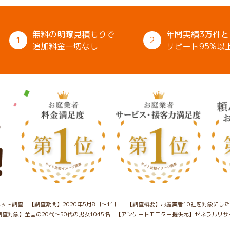
無料の明瞭見積もりで
年間実績3万件と
1
2
追加料金一切なし
リピート95%以
ット調査 【調査期間】2020年5月8日～11日
【調査概要】お庭業者10社を対象にし
調査対象】全国の20代～50代の男女1045名
【アンケートモニター提供元】ゼネラルリサ