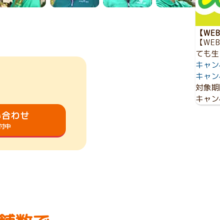
【WE
【WE
ても生
キャン
キャン
対象期
キャン
い合わせ
受付中