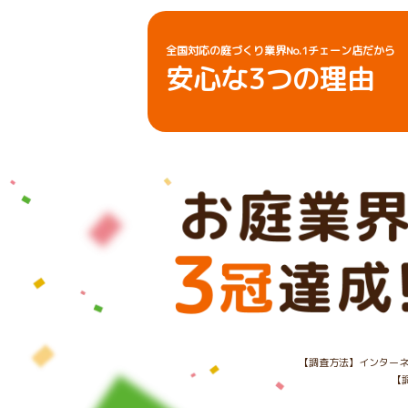
全国対応の庭づくり業界No.1チェーン店だから
安心な
3
つの理由
【調査方法】インターネ
【