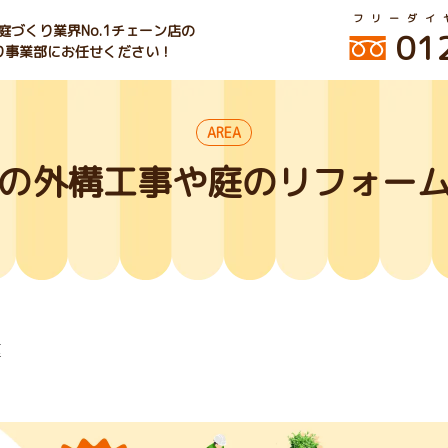
フリーダイ
づくり業界No.1チェーン店の
01
くり事業部にお任せください！
AREA
の外構工事や庭のリフォー
区