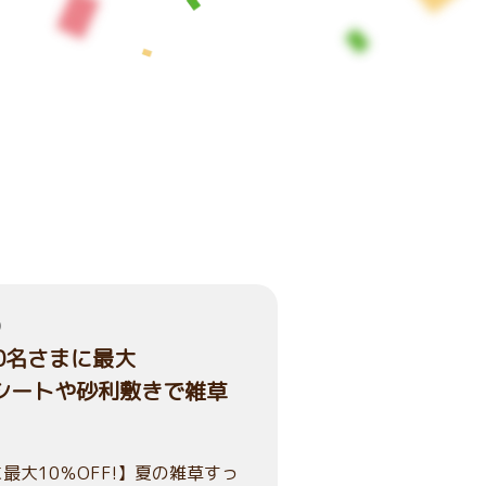
）
00名さまに最大
草シートや砂利敷きで雑草
最大10％OFF!】夏の雑草すっ