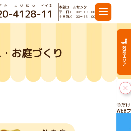
ヤル
よいにわ
イイネ
本部コールセンター
20
-
4128
-
11
平 日 8：00〜19：00
土日祝 9：00〜18：00
対応エリア
ム・お庭づくり
今だけ
WEB