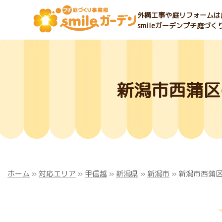
外構工事や庭リフォームは庭
smileガーデンプチ庭づ
新潟市西蒲区
ホーム
»
対応エリア
»
甲信越
»
新潟県
»
新潟市
»
新潟市西蒲