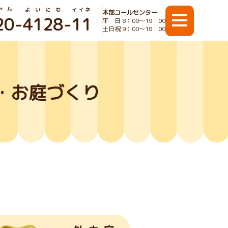
ヤル
よいにわ
イイネ
本部コールセンター
20
-
4128
-
11
平 日 8：00〜19：00
土日祝 9：00〜18：00
・お庭づくり