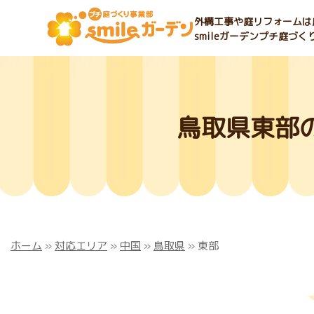
外構工事や庭リフォームは庭
smileガーデンプチ庭づ
鳥取県東部
ホーム
»
対応エリア
»
中国
»
鳥取県
»
東部